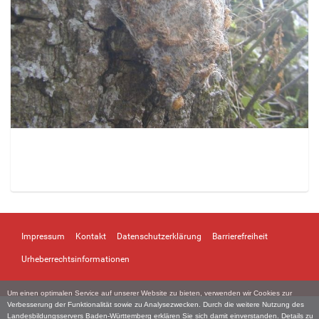
Z
e
i
Impressum
Kontakt
Datenschutzerklärung
Barrierefreiheit
g
e
Urheberrechtsinformationen
B
i
Um einen optimalen Service auf unserer Website zu bieten, verwenden wir Cookies zur
l
Verbesserung der Funktionalität sowie zu Analysezwecken. Durch die weitere Nutzung des
d
Landesbildungsservers Baden-Württemberg erklären Sie sich damit einverstanden. Details zu