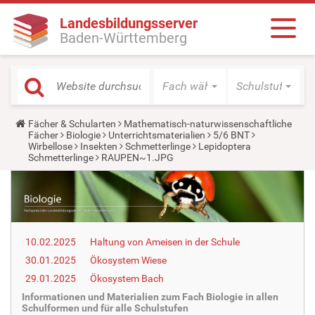
Landesbildungsserver
Baden-Württemberg
Fach wählen
Schulstufe wäh
Y
Fächer & Schularten
Mathematisch-naturwissenschaftliche
o
Fächer
Biologie
Unterrichtsmaterialien
5/6 BNT
u
Wirbellose
Insekten
Schmetterlinge
Lepidoptera
a
Schmetterlinge
RAUPEN~1.JPG
r
e
h
e
r
e
:
10.02.2025
Haltung von Ameisen in der Schule
30.01.2025
Ökosystem Wiese
29.01.2025
Ökosystem Bach
Informationen und Materialien zum Fach Biologie in allen
Schulformen und für alle Schulstufen