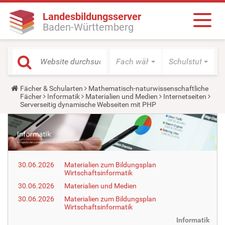
Landesbildungsserver
Baden-Württemberg
Fach wählen
Schulstufe wäh
Y
Fächer & Schularten
Mathematisch-naturwissenschaftliche
o
Fächer
Informatik
Materialien und Medien
Internetseiten
u
Serverseitig dynamische Webseiten mit PHP
a
r
e
h
e
r
e
30.06.2026
Materialien zum Bildungsplan
:
Wirtschaftsinformatik
30.06.2026
Materialien und Medien
30.06.2026
Materialien zum Bildungsplan
Wirtschaftsinformatik
Informatik