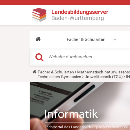
Landesbildungsserver
Baden-Württemberg
Fächer & Schularten
Y
Fächer & Schularten
Mathematisch-naturwissensc
o
Technischen Gymnasien
Umwelttechnik (TGU)
I
u
a
r
e
h
e
r
e
: