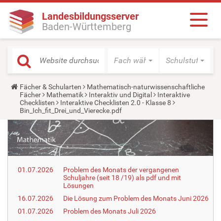
Landesbildungsserver
Baden-Württemberg
Fach wählen
Schulstufe wäh
Y
Fächer & Schularten
Mathematisch-naturwissenschaftliche
o
Fächer
Mathematik
Interaktiv und Digital
Interaktive
u
Checklisten
Interaktive Checklisten 2.0 - Klasse 8
a
Bin_Ich_fit_Drei_und_Vierecke.pdf
r
e
h
e
r
e
:
01.07.2026
Problem des Monats der vergangenen
Schuljahre (seit 18 /19) als pdf und mit
Lösungen
16.07.2026
Die Lösung zum Problem des Monats Juni 2026
01.07.2026
Problem des Monats Juli 2026