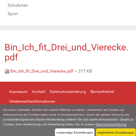
Schularten
Sport
Bin_Ich_fit_Drei_und_Vierecke.
pdf
Bin_Ich_fit_Drei_und_Vierecke.pdf
— 277 KB
Impressum
Kontakt
Datenschutzerklärung
Barrierefreiheit
Urheberrechtsinformationen
Um einen optimalen Service auf unserer Website zu bieten, verwenden wir Cookies zur
Verbesserung der Funktionalität sowie zu Analysezwecken. Durch die weitere Nutzung des
Landesbildungsservers Baden-Württemberg erklären Sie sich damit einverstanden. Details zu
Cookies, ihrer Verwendung und Vermeidung finden Sie in unserer
Datenschutzerklärung
.
notwendige Einstellungen
empfohlene Einstellungen