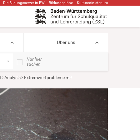
Die Bildungsserver in BW
Bildungspläne
Kultusministerium
Über uns
Nur hier
suchen
I
Analysis
Extremwertprobleme mit