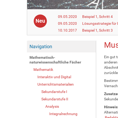
09.05.2020
Beispiel 1, Schritt 4
Neu
09.05.2020
Lösungsstrategie fü
10.10.2017
Beispiel 1, Schritt 3
Mus
Navigation
Ein gut t
Mathematisch-
naturwissenschaftliche Fächer
anderen 
Abschnit
Mathematik
zurückle
Interaktiv und Digital
Bestimme
Unterrichtsmaterialien
Vernachl
Sekundarstufe I
Zusatza
Sekundarstufe II
Sekunde
Analysis
Hinweis
Alternat
Integralrechnung
Redakti