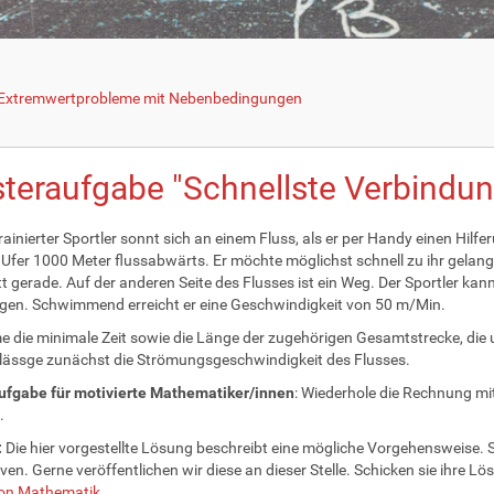
r Extremwertprobleme mit Nebenbedingungen
teraufgabe "Schnellste Verbindun
rainierter Sportler sonnt sich an einem Fluss, als er per Handy einen Hilfe
Ufer 1000 Meter flussabwärts. Er möchte möglichst schnell zu ihr gelangen
t gerade. Auf der anderen Seite des Flusses ist ein Weg. Der Sportler kan
gen. Schwimmend erreicht er eine Geschwindigkeit von 50 m/Min.
 die minimale Zeit sowie die Länge der zugehörigen Gesamtstrecke, die 
ässge zunächst die Strömungsgeschwindigkeit des Flusses.
ufgabe für motivierte Mathematiker/innen
: Wiederhole die Rechnung mi
.
:
Die hier vorgestellte Lösung beschreibt eine mögliche Vorgehensweise. S
iven. Gerne veröffentlichen wir diese an dieser Stelle. Schicken sie ihre L
on Mathematik
.