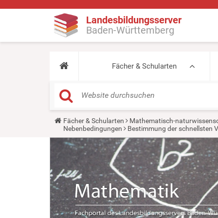
Landesbildungsserver
Baden-Württemberg
Fächer & Schularten
Y
Fächer & Schularten
Mathematisch-naturwissensc
o
Nebenbedingungen
Bestimmung der schnellsten 
u
a
r
e
h
e
r
e
: