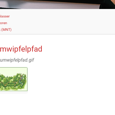
Wasser
loren
k (MNT)
mwipfelpfad
aumwipfelpfad.gif