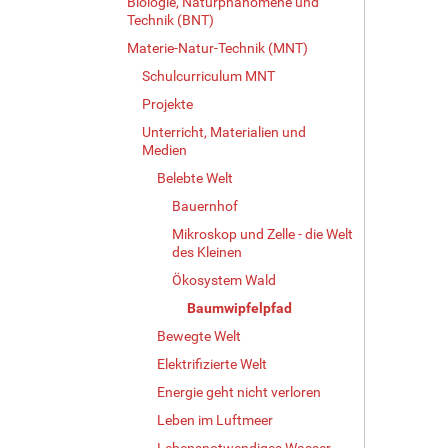
Biologie, Naturphänomene und
e
Technik (BNT)
B
i
Materie-Natur-Technik (MNT)
l
Schulcurriculum MNT
d
i
Projekte
n
Unterricht, Materialien und
v
Medien
o
Belebte Welt
l
l
Bauernhof
e
Mikroskop und Zelle - die Welt
r
des Kleinen
G
Ökosystem Wald
r
ö
Baumwipfelpfad
ß
Bewegte Welt
e
…
Elektrifizierte Welt
Energie geht nicht verloren
Leben im Luftmeer
Lebensnotwendiges Wasser