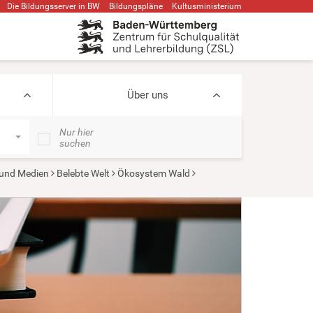
Die Bildungsserver in BW
Bildungspläne
Kultusministerium
Über uns
Nur hier
suchen
n und Medien
Belebte Welt
Ökosystem Wald