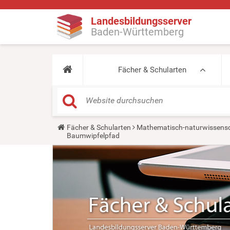
Landesbildungsserver
Baden-Württemberg
Fächer & Schularten
Y
Fächer & Schularten
Mathematisch-naturwissensc
o
Baumwipfelpfad
u
a
r
e
h
e
r
e
: