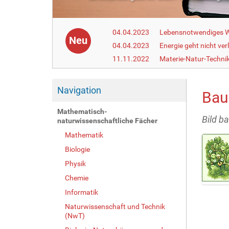
04.04.2023
Lebensnotwendiges 
Neu
04.04.2023
Energie geht nicht ver
11.11.2022
Materie-Natur-Techni
Navigation
Bau
Mathematisch-
Bild b
naturwissenschaftliche Fächer
Mathematik
Biologie
Physik
Chemie
Z
Informatik
e
Naturwissenschaft und Technik
i
(NwT)
g