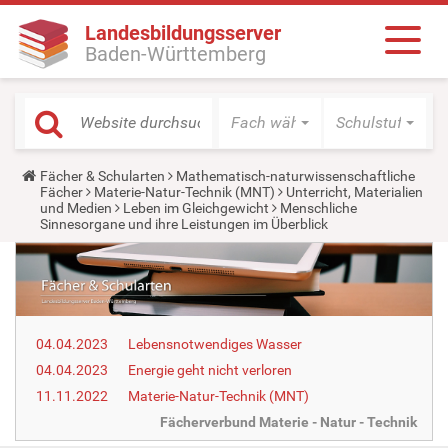
Landesbildungsserver
Baden-Württemberg
Fach wählen
Schulstufe wäh
Y
Fächer & Schularten
Mathematisch-naturwissenschaftliche
o
Fächer
Materie-Natur-Technik (MNT)
Unterricht, Materialien
u
und Medien
Leben im Gleichgewicht
Menschliche
a
Sinnesorgane und ihre Leistungen im Überblick
r
e
h
e
r
e
:
04.04.2023
Lebensnotwendiges Wasser
04.04.2023
Energie geht nicht verloren
11.11.2022
Materie-Natur-Technik (MNT)
Fächerverbund Materie - Natur - Technik