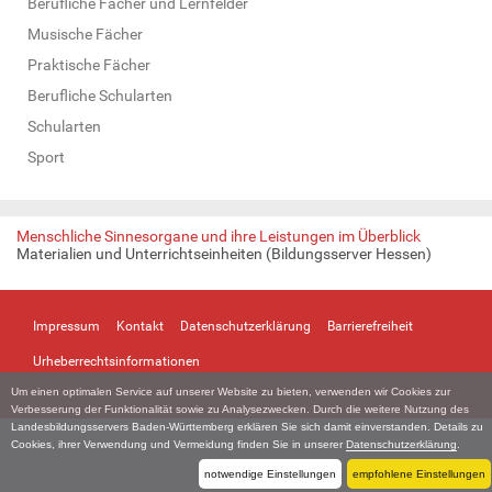
Berufliche Fächer und Lernfelder
Musische Fächer
Praktische Fächer
Berufliche Schularten
Schularten
Sport
Menschliche Sinnesorgane und ihre Leistungen im Überblick
Materialien und Unterrichtseinheiten (Bildungsserver Hessen)
Impressum
Kontakt
Datenschutzerklärung
Barrierefreiheit
Urheberrechtsinformationen
Um einen optimalen Service auf unserer Website zu bieten, verwenden wir Cookies zur
Verbesserung der Funktionalität sowie zu Analysezwecken. Durch die weitere Nutzung des
Landesbildungsservers Baden-Württemberg erklären Sie sich damit einverstanden. Details zu
Cookies, ihrer Verwendung und Vermeidung finden Sie in unserer
Datenschutzerklärung
.
notwendige Einstellungen
empfohlene Einstellungen