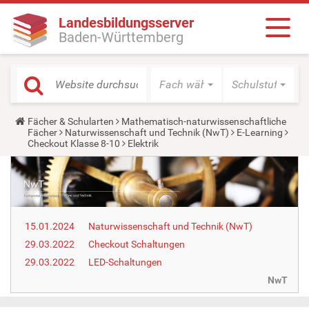
Landesbildungsserver
Baden-Württemberg
Fach wählen
Schulstufe wäh
Y
Fächer & Schularten
Mathematisch-naturwissenschaftliche
o
Fächer
Naturwissenschaft und Technik (NwT)
E-Learning
u
Checkout Klasse 8-10
Elektrik
a
r
e
h
e
r
e
15.01.2024
Naturwissenschaft und Technik (NwT)
:
29.03.2022
Checkout Schaltungen
29.03.2022
LED-Schaltungen
NwT