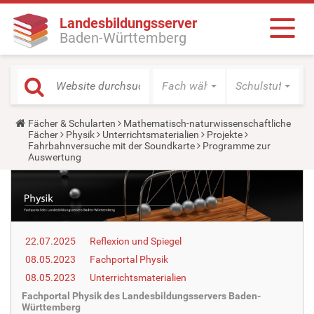
Landesbildungsserver
Baden-Württemberg
Fach wählen
Schulstufe wäh
Y
Fächer & Schularten
Mathematisch-naturwissenschaftliche
o
Fächer
Physik
Unterrichtsmaterialien
Projekte
u
Fahrbahnversuche mit der Soundkarte
Programme zur
a
Auswertung
r
e
h
e
r
e
:
22.07.2025
Reflexion und Spiegel
08.05.2023
Fachportal Physik
08.05.2023
Unterrichtsmaterialien
Fachportal Physik des Landesbildungsservers Baden-
Württemberg