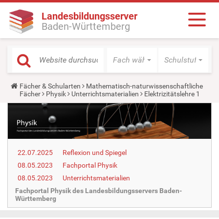
Landesbildungsserver
Baden-Württemberg
Fach wählen
Schulstufe wäh
Y
Fächer & Schularten
Mathematisch-naturwissenschaftliche
o
Fächer
Physik
Unterrichtsmaterialien
Elektrizitätslehre 1
u
a
r
e
h
e
r
22.07.2025
Reflexion und Spiegel
e
:
08.05.2023
Fachportal Physik
08.05.2023
Unterrichtsmaterialien
Fachportal Physik des Landesbildungsservers Baden-
Württemberg