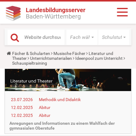
Landesbildungsserver
Baden-Württemberg
Fach wählen
Schulstufe wäh
Y
Fächer & Schularten
Musische Fächer
Literatur und
o
Theater
Unterrichtsmaterialien
Ideenpool zum Unterricht
u
Schauspieltraining
a
r
e
h
e
r
e
23.07.2026
Methodik und Didaktik
:
12.02.2025
Abitur
12.02.2025
Abitur
Anregungen und Informationen zu einem Wahlfach der
gymnasialen Oberstufe