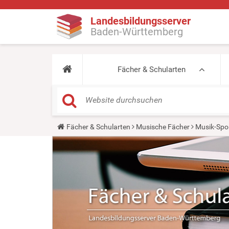
Landesbildungsserver
Baden-Württemberg
Fächer & Schularten
Y
Fächer & Schularten
Musische Fächer
Musik-Spo
o
u
a
r
e
h
e
r
e
: