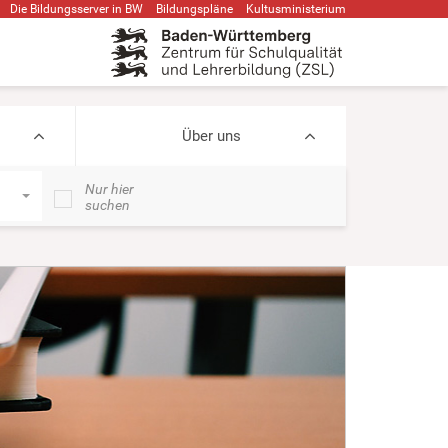
Die Bildungsserver in BW
Bildungspläne
Kultusministerium
Über uns
Nur hier
suchen