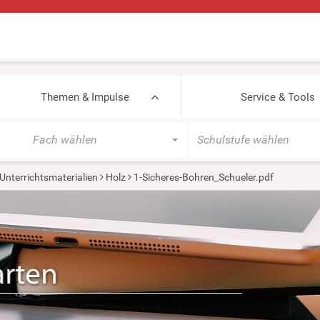
Themen & Impulse
Service & Tools
Fach wählen
Schulstufe wählen
Unterrichtsmaterialien
Holz
1-Sicheres-Bohren_Schueler.pdf