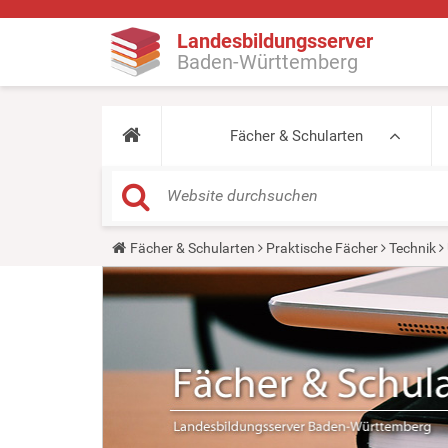
Landesbildungsserver
Baden-Württemberg
Fächer & Schularten
Y
Fächer & Schularten
Praktische Fächer
Technik
o
u
a
r
e
h
e
r
e
: