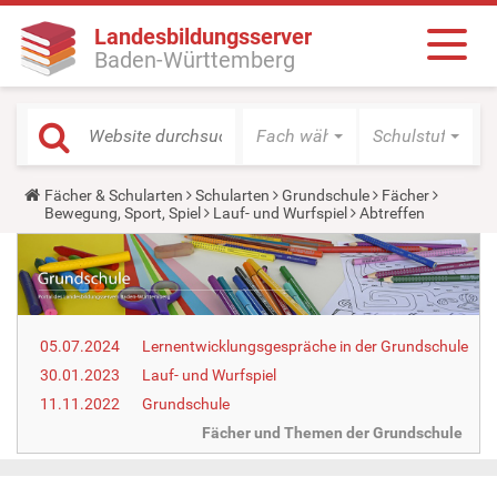
Landesbildungsserver
Baden-Württemberg
Fach wählen
Schulstufe wäh
Y
Fächer & Schularten
Schularten
Grundschule
Fächer
o
Bewegung, Sport, Spiel
Lauf- und Wurfspiel
Abtreffen
u
a
r
e
h
e
r
05.07.2024
Lernentwicklungsgespräche in der Grundschule
e
:
30.01.2023
Lauf- und Wurfspiel
11.11.2022
Grundschule
Fächer und Themen der Grundschule