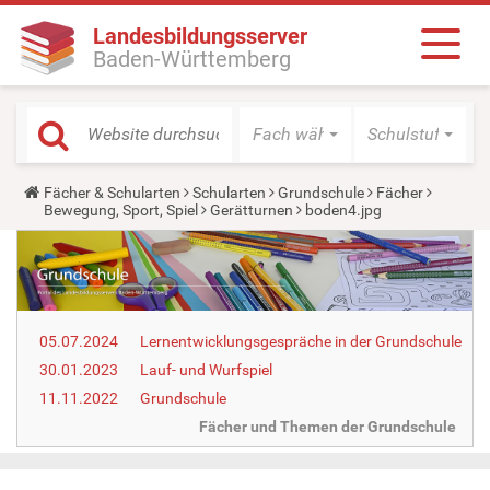
Landesbildungsserver
Baden-Württemberg
Fach wählen
Schulstufe wäh
Y
Fächer & Schularten
Schularten
Grundschule
Fächer
o
Bewegung, Sport, Spiel
Gerätturnen
boden4.jpg
u
a
r
e
h
e
r
05.07.2024
Lernentwicklungsgespräche in der Grundschule
e
:
30.01.2023
Lauf- und Wurfspiel
11.11.2022
Grundschule
Fächer und Themen der Grundschule