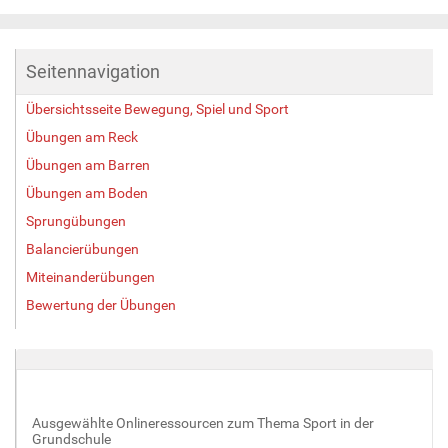
e
i
g
Seitennavigation
e
B
Übersichtsseite Bewegung, Spiel und Sport
i
l
Übungen am Reck
d
Übungen am Barren
i
Übungen am Boden
n
v
Sprungübungen
o
Balancierübungen
l
l
Miteinanderübungen
e
Bewertung der Übungen
r
G
r
ö
ß
e
Ausgewählte Onlineressourcen zum Thema Sport in der
…
Grundschule