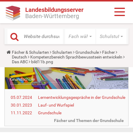
Landesbildungsserver
Baden-Württemberg
Fach wählen
Schulstufe wäh
Y
Fächer & Schularten
Schularten
Grundschule
Fächer
o
Deutsch
Kompetenzbereich Sprachbewusstsein entwickeln
u
Das ABC
bild11b.png
a
r
e
h
e
r
e
05.07.2024
Lernentwicklungsgespräche in der Grundschule
:
30.01.2023
Lauf- und Wurfspiel
11.11.2022
Grundschule
Fächer und Themen der Grundschule