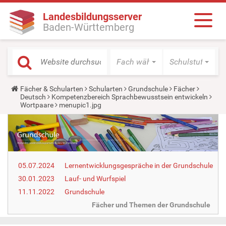
Landesbildungsserver
Baden-Württemberg
Fach wählen
Schulstufe wäh
Y
Fächer & Schularten
Schularten
Grundschule
Fächer
o
Deutsch
Kompetenzbereich Sprachbewusstsein entwickeln
u
Wortpaare
menupic1.jpg
a
r
e
h
e
r
e
05.07.2024
Lernentwicklungsgespräche in der Grundschule
:
30.01.2023
Lauf- und Wurfspiel
11.11.2022
Grundschule
Fächer und Themen der Grundschule