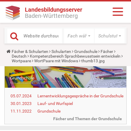
Landesbildungsserver
Baden-Württemberg
Fach wählen
Schulstufe wäh
Y
Fächer & Schularten
Schularten
Grundschule
Fächer
o
Deutsch
Kompetenzbereich Sprachbewusstsein entwickeln
u
Wortpaare
WortPaare mit Windows
thumb13.jpg
a
r
e
h
e
r
e
05.07.2024
Lernentwicklungsgespräche in der Grundschule
:
30.01.2023
Lauf- und Wurfspiel
11.11.2022
Grundschule
Fächer und Themen der Grundschule