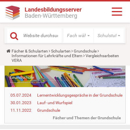
Landesbildungsserver
Baden-Württemberg
Fach wählen
Schulstufe wäh
Y
Fächer & Schularten
Schularten
Grundschule
o
Informationen für Lehrkräfte und Eltern
Vergleichsarbeiten
u
VERA
a
r
e
h
e
r
e
05.07.2024
Lernentwicklungsgespräche in der Grundschule
:
30.01.2023
Lauf- und Wurfspiel
11.11.2022
Grundschule
Fächer und Themen der Grundschule