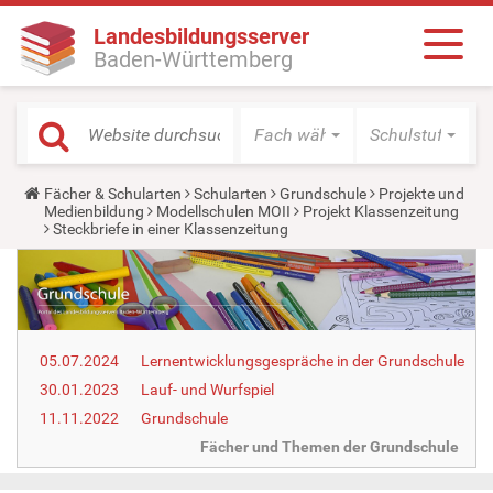
Landesbildungsserver
Baden-Württemberg
Fach wählen
Schulstufe wäh
Y
Fächer & Schularten
Schularten
Grundschule
Projekte und
o
Medienbildung
Modellschulen MOII
Projekt Klassenzeitung
u
Steckbriefe in einer Klassenzeitung
a
r
e
h
e
r
e
05.07.2024
Lernentwicklungsgespräche in der Grundschule
:
30.01.2023
Lauf- und Wurfspiel
11.11.2022
Grundschule
Fächer und Themen der Grundschule