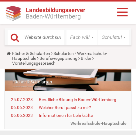
Landesbildungsserver
Baden-Württemberg
Fach wählen
Schulstufe wäh
Y
Fächer & Schularten
Schularten
Werkrealschule-
o
Hauptschule
Berufswegeplanung
Bilder
u
Vorstellungsgespraech
a
r
e
h
e
r
e
25.07.2023
Berufliche Bildung in Baden-Württemberg
:
06.06.2023
Welcher Beruf passt zu mir?
06.06.2023
Informationen für Lehrkräfte
Werkrealschule-Hauptschule