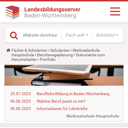
Landesbildungsserver
Baden-Württemberg
Fach wählen
Schulstufe wäh
Y
Fächer & Schularten
Schularten
Werkrealschule-
o
Hauptschule
Berufswegeplanung
Dokumente zum
u
Herunterladen
Portfolio
a
r
e
h
e
r
e
25.07.2023
Berufliche Bildung in Baden-Württemberg
:
06.06.2023
Welcher Beruf passt zu mir?
06.06.2023
Informationen für Lehrkräfte
Werkrealschule-Hauptschule