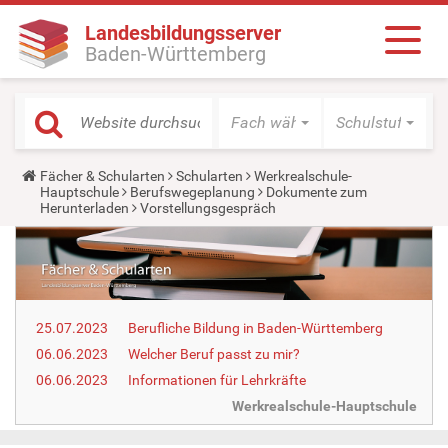
Landesbildungsserver
Baden-Württemberg
Fach wählen
Schulstufe wäh
Y
Fächer & Schularten
Schularten
Werkrealschule-
o
Hauptschule
Berufswegeplanung
Dokumente zum
u
Herunterladen
Vorstellungsgespräch
a
r
e
h
e
r
e
25.07.2023
Berufliche Bildung in Baden-Württemberg
:
06.06.2023
Welcher Beruf passt zu mir?
06.06.2023
Informationen für Lehrkräfte
Werkrealschule-Hauptschule