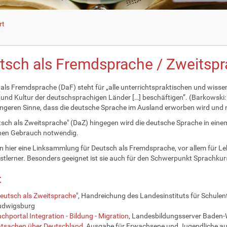
rt
tsch als Fremdsprache / Zweitsp
als Fremdsprache (DaF) steht für „alle unterrichtspraktischen und wissens
und Kultur der deutschsprachigen Länder […] beschäftigen”. (Barkowski:
engeren Sinne, dass die deutsche Sprache im Ausland erworben wird und n
tsch als Zweitsprache" (DaZ) hingegen wird die deutsche Sprache in ei
chen Gebrauch notwendig.
en hier eine Linksammlung für Deutsch als Fremdsprache, vor allem für 
stlerner. Besonders geeignet ist sie auch für den Schwerpunkt Sprachkurs
:
eutsch als Zweitsprache
", Handreichung des Landesinstituts für Schule
udwigsburg
chportal Integration - Bildung - Migration
, Landesbildungsserver Baden
atsachen über Deutschland
, Ausgabe für Erwachsene und Jugendliche auf