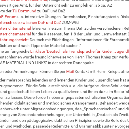
swärtiges Amt, für den Unterricht sehr zu empfehlen; ab ca. A2
ite der
TU Dortmund
zu DaF und DaZ
aF-Forum
u.a. interaktive Übungen, Datenbanken, Einstufungstests, Disk
nterschiede zwischen DaF und DaZ
ZUM-Wiki
terrichtsmaterial
lehrer-online zum Thema DaF zu den verschiedenen Re
terrichtsmaterial
für die Klassenstufen 1-8 der Lehr- und Lernwerkstatt
fahrungsbericht
Deutsch mit Flüchtlingen. "Informationen für Ehrenamtlic
chten und nach Tipps oder Material suchen."
ine umfangreiche
Linkliste "Deutsch als Fremdsprache für Kinder, Jugend
utschlernen wurde freundlicherweise von Herrn Thomas Kniep zur Verfüg
AF-MATERIAL UND LINKS" in der rechten Randspalte.
gen oder Anmerkungen können Sie per
Mail
Kontakt mit Herrn Kniep aufn
 der mehrsprachig lebenden und lernenden Kinder und Jugendlichen hat 
zugenommen. Für die Schule stellt sich u. a. die Aufgabe, diese Schülerin
 und gesellschaftlichen Leben zu qualifizieren und ihnen dazu im Bedarfsf
 zu lassen. Dies erfordert neben angepassten schulischen Organisati
henden didaktischen und methodischen Arrangements. Behandelt werden
acherwerb unter Migrationsbedingungen, das „Sprachenmischen“ und die
rung von Sprachstandserhebungen, der Unterricht in „Deutsch als Zweit
ünden und den pädagogisch-didaktischen Prinzipien sowie die Rolle des U
ien und Methoden, passende Redemittel und Grammatikbausteine vorgest