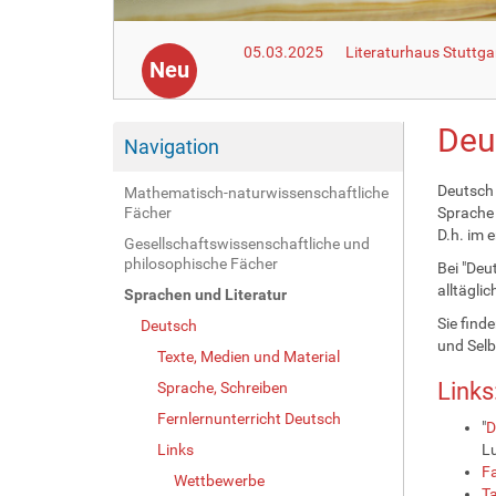
05.03.2025
Literaturhaus Stuttga
Neu
Deu
Navigation
Deutsch 
Mathematisch-naturwissenschaftliche
Fächer
Sprache 
D.h. im 
Gesellschaftswissenschaftliche und
philosophische Fächer
Bei "Deu
alltägli
Sprachen und Literatur
Sie find
Deutsch
und Selb
Texte, Medien und Material
Links
Sprache, Schreiben
Fernlernunterricht Deutsch
"
D
Links
L
Fa
Wettbewerbe
T