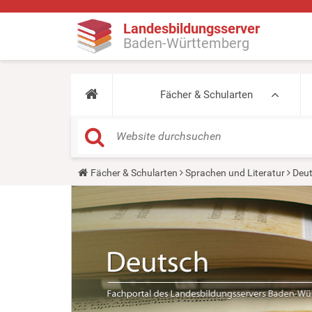
Landesbildungsserver
Baden-Württemberg
Fächer & Schularten
Y
Fächer & Schularten
Sprachen und Literatur
Deu
o
u
a
r
e
h
e
r
e
: