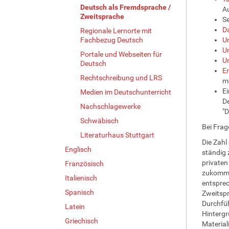
Deutsch als Fremdsprache /
Au
Zweitsprache
Se
D
Regionale Lernorte mit
Fachbezug Deutsch
U
Un
Portale und Webseiten für
Un
Deutsch
Er
Rechtschreibung und LRS
mö
E
Medien im Deutschunterricht
De
Nachschlagewerke
"D
Schwäbisch
Bei Fra
Literaturhaus Stuttgart
Die Zahl
Englisch
ständig 
privaten
Französisch
zukommen
Italienisch
entsprec
Spanisch
Zweitspr
Durchfüh
Latein
Hintergr
Griechisch
Material