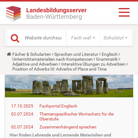
Landesbildungsserver
Baden-Württemberg
Fach wählen
Schulstufe wäh
Y
Fächer & Schularten
Sprachen und Literatur
Englisch
o
Unterrichtsmaterialien nach Kompetenzen
Grammatik
u
Adjektive und Adverbien
Interaktive Übungen zu Adverbien
a
Position of Adverbs III: Adverbs of Place and Time
r
e
h
e
r
e
:
17.10.2025
Fachportal Englisch
02.07.2024
Themenspezifischer Wortschatz für die
Oberstufe
02.07.2024
Zusammenhängend sprechen
Hier finden Lehrende und Lernende Materialien und