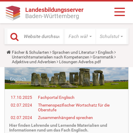
Landesbildungsserver
Baden-Württemberg
Fach wählen
Schulstufe wäh
Y
Fächer & Schularten
Sprachen und Literatur
Englisch
o
Unterrichtsmaterialien nach Kompetenzen
Grammatik
u
Adjektive und Adverbien
Lösungen Adverbs.pdf
a
r
e
h
e
r
e
17.10.2025
Fachportal Englisch
:
02.07.2024
Themenspezifischer Wortschatz für die
Oberstufe
02.07.2024
Zusammenhängend sprechen
Hier finden Lehrende und Lernende Materialien und
Informationen rund um das Fach Englisch.