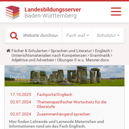
Landesbildungsserver
Baden-Württemberg
Fach wählen
Schulstufe wäh
Y
Fächer & Schularten
Sprachen und Literatur
Englisch
o
Unterrichtsmaterialien nach Kompetenzen
Grammatik
u
Adjektive und Adverbien
Übungen II w.o. Manner.docx
a
r
e
h
e
r
e
17.10.2025
Fachportal Englisch
:
02.07.2024
Themenspezifischer Wortschatz für die
Oberstufe
02.07.2024
Zusammenhängend sprechen
Hier finden Lehrende und Lernende Materialien und
Informationen rund um das Fach Englisch.