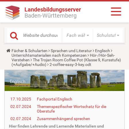
Landesbildungsserver
Baden-Württemberg
Fach wählen
Schulstufe wäh
Y
Fächer & Schularten
Sprachen und Literatur
Englisch
o
Unterrichtsmaterialien nach Kompetenzen
Hör-/Hör-Seh-
u
Verstehen
The Trojan Room Coffee Pot (Klasse 9, Kursstufe)
a
(+Aufgabe/+Audio)
2-coffee-easy-3-key.odt
r
e
h
e
r
e
:
17.10.2025
Fachportal Englisch
02.07.2024
Themenspezifischer Wortschatz für die
Oberstufe
02.07.2024
Zusammenhängend sprechen
Hier finden Lehrende und Lernende Materialien und