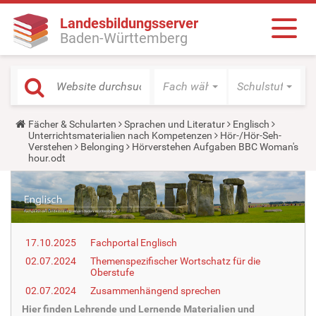
Landesbildungsserver
Baden-Württemberg
Fach wählen
Schulstufe wäh
Y
Fächer & Schularten
Sprachen und Literatur
Englisch
o
Unterrichtsmaterialien nach Kompetenzen
Hör-/Hör-Seh-
u
Verstehen
Belonging
Hörverstehen Aufgaben BBC Woman's
a
hour.odt
r
e
h
e
r
e
:
17.10.2025
Fachportal Englisch
02.07.2024
Themenspezifischer Wortschatz für die
Oberstufe
02.07.2024
Zusammenhängend sprechen
Hier finden Lehrende und Lernende Materialien und