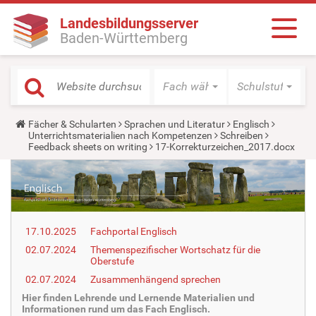
Landesbildungsserver
Baden-Württemberg
Fach wählen
Schulstufe wäh
Y
Fächer & Schularten
Sprachen und Literatur
Englisch
o
Unterrichtsmaterialien nach Kompetenzen
Schreiben
u
Feedback sheets on writing
17-Korrekturzeichen_2017.docx
a
r
e
h
e
r
e
17.10.2025
Fachportal Englisch
:
02.07.2024
Themenspezifischer Wortschatz für die
Oberstufe
02.07.2024
Zusammenhängend sprechen
Hier finden Lehrende und Lernende Materialien und
Informationen rund um das Fach Englisch.