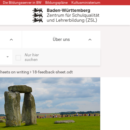
Die Bildungsserver in BW
Bildungspläne
Kultusministerium
Über uns
Nur hier
suchen
heets on writing
18-feedback-sheet.odt