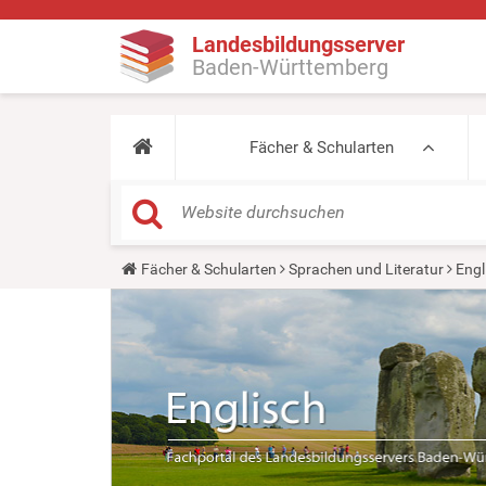
Landesbildungsserver
Baden-Württemberg
Fächer & Schularten
Y
Fächer & Schularten
Sprachen und Literatur
Engl
o
u
a
r
e
h
e
r
e
: