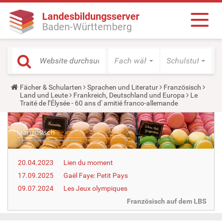
Landesbildungsserver
Baden-Württemberg
Fach wählen
Schulstufe wäh
Y
Fächer & Schularten
Sprachen und Literatur
Französisch
o
Land und Leute
Frankreich, Deutschland und Europa
Le
u
Traité de l’Élysée - 60 ans d' amitié franco-allemande
a
r
e
h
e
r
e
20.04.2023
Lien du moment
:
17.09.2025
Gaël Faye: Petit Pays
09.07.2024
Les Jeux olympiques
Französisch auf dem LBS