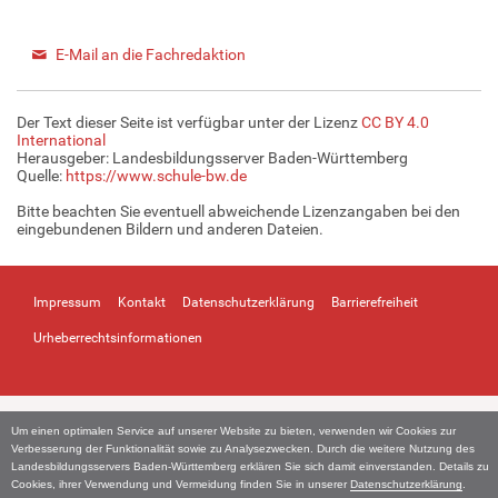
E-Mail an die Fachredaktion
Der Text dieser Seite ist verfügbar unter der Lizenz
CC BY 4.0
International
Herausgeber: Landesbildungsserver Baden-Württemberg
Quelle:
https://www.schule-bw.de
Bitte beachten Sie eventuell abweichende Lizenzangaben bei den
eingebundenen Bildern und anderen Dateien.
Impressum
Kontakt
Datenschutzerklärung
Barrierefreiheit
Urheberrechtsinformationen
Um einen optimalen Service auf unserer Website zu bieten, verwenden wir Cookies zur
Verbesserung der Funktionalität sowie zu Analysezwecken. Durch die weitere Nutzung des
Landesbildungsservers Baden-Württemberg erklären Sie sich damit einverstanden. Details zu
Cookies, ihrer Verwendung und Vermeidung finden Sie in unserer
Datenschutzerklärung
.