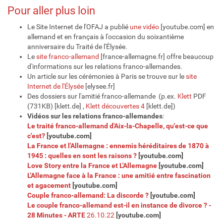
Pour aller plus loin
Le Site Internet de l'OFAJ a publié
une vidéo
[youtube.com] en
allemand et en français à l'occasion du soixantième
anniversaire du Traité de l'Élysée.
Le
site franco-allemand
[france-allemagne.fr] offre beaucoup
d'informations sur les relations franco-allemandes.
Un article sur les cérémonies à Paris se trouve sur le
site
Internet de l'Élysée
[elysee.fr]
Des dossiers sur l'amitié franco-allemande (p.ex.
Klett
PDF
(731KB) [klett.de] ,
Klett découvertes 4
[klett.de])
Vidéos sur les relations franco-allemandes
:
Le traité franco-allemand d'Aix-la-Chapelle, qu'est-ce que
c'est?
[youtube.com]
La France et l'Allemagne : ennemis héréditaires de 1870 à
1945 : quelles en sont les raisons ?
[youtube.com]
Love Story entre la France et L'Allemagne
[youtube.com]
L'Allemagne face à la France : une amitié entre fascination
et agacement
[youtube.com]
Couple franco-allemand: La discorde ?
[youtube.com]
Le couple franco-allemand est-il en instance de divorce ? -
28 Minutes - ARTE
26.10.22
[youtube.com]