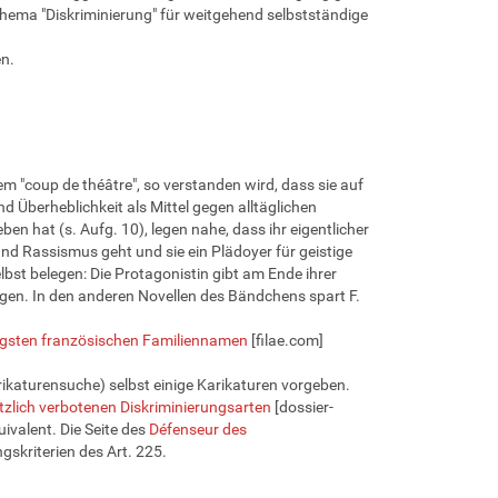
ema "Diskriminierung" für weitgehend selbstständige
n.
m "coup de théâtre", so verstanden wird, dass sie auf
 Überheblichkeit als Mittel gegen alltäglichen
n hat (s. Aufg. 10), legen nahe, dass ihr eigentlicher
und Rassismus geht und sie ein Plädoyer für geistige
lbst belegen: Die Protagonistin gibt am Ende ihrer
tigen. In den anderen Novellen des Bändchens spart F.
igsten französischen Familiennamen
[filae.com]
rikaturensuche) selbst einige Karikaturen vorgeben.
tzlich verbotenen Diskriminierungsarten
[dossier-
valent. Die Seite des
Défenseur des
gskriterien des Art. 225.