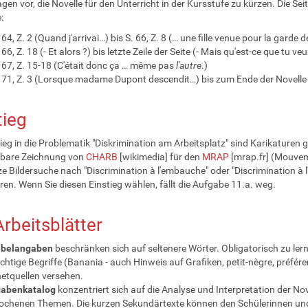
agen vor, die Novelle für den Unterricht in der Kursstufe zu kürzen. Die Se
:
 64, Z. 2 (Quand j'arrivai…) bis S. 66, Z. 8 (… une fille venue pour la garde 
 66, Z. 18 (- Et alors ?) bis letzte Zeile der Seite (- Mais qu'est-ce que tu v
 67, Z. 15-18 (C'était donc ça … même pas
l'autre
.)
 71, Z. 3 (Lorsque madame Dupont descendit…) bis zum Ende der Novelle 
tieg
tieg in die Problematik "Diskrimination am Arbeitsplatz" sind Karikaturen 
bare Zeichnung von
CHARB
[wikimedia] für den
MRAP
[mrap.fr] (Mouveme
ze Bildersuche nach "Discrimination à l'embauche" oder "Discrimination à l
ren. Wenn Sie diesen Einstieg wählen, fällt die Aufgabe 11.a. weg.
Arbeitsblätter
belangaben
beschränken sich auf seltenere Wörter. Obligatorisch zu ler
chtige Begriffe (Banania - auch Hinweis auf Grafiken, petit-nègre, préféren
netquellen versehen.
abenkatalog
konzentriert sich auf die Analyse und Interpretation der N
chenen Themen. Die kurzen Sekundärtexte können den Schülerinnen und 