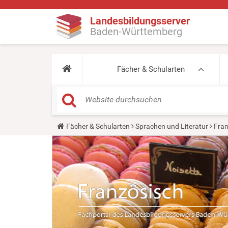
Landesbildungsserver
Baden-Württemberg
Fächer & Schularten
Y
Fächer & Schularten
Sprachen und Literatur
Fran
o
u
a
r
e
h
e
r
e
: