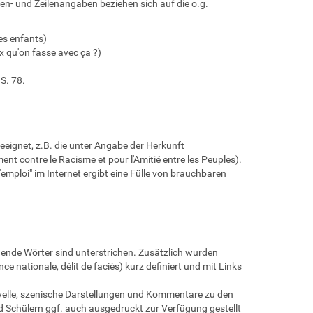
iten- und Zeilenangaben beziehen sich auf die o.g.
des enfants)
eux qu'on fasse avec ça ?)
S. 78.
geeignet, z.B. die unter Angabe der Herkunft
nt contre le Racisme et pour l'Amitié entre les Peuples).
'emploi" im Internet ergibt eine Fülle von brauchbaren
nende Wörter sind unterstrichen. Zusätzlich wurden
ce nationale, délit de faciès) kurz definiert und mit Links
ovelle, szenische Darstellungen und Kommentare zu den
Schülern ggf. auch ausgedruckt zur Verfügung gestellt