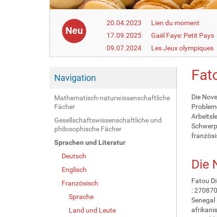
20.04.2023
Lien du moment
Neu
17.09.2025
Gaël Faye: Petit Pays
09.07.2024
Les Jeux olympiques
Fato
Navigation
Die Nove
Mathematisch-naturwissenschaftliche
Fächer
Probleme
Arbeitsl
Gesellschaftswissenschaftliche und
Schwerpu
philosophische Fächer
französi
Sprachen und Literatur
Deutsch
Die 
Englisch
Fatou Di
Französisch
: 270870
Sprache
Senegal 
afrikani
Land und Leute