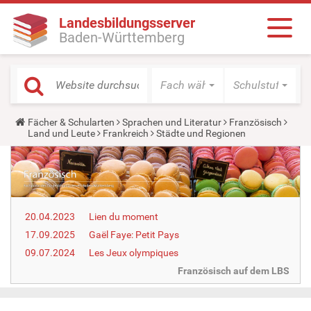
Landesbildungsserver
Baden-Württemberg
Fach wählen
Schulstufe wäh
Y
Fächer & Schularten
Sprachen und Literatur
Französisch
o
Land und Leute
Frankreich
Städte und Regionen
u
a
r
e
h
e
r
20.04.2023
Lien du moment
e
:
17.09.2025
Gaël Faye: Petit Pays
09.07.2024
Les Jeux olympiques
Französisch auf dem LBS