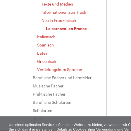
Texte und Medien
Informationen zum Fach
Neu in Französisch
Le carnaval en France
Italienisch
Spanisch
Latein
Griechisch
Vertiefungskurs Sprache
Berufliche Fächer und Lernfelder
Musische Fächer
Praktische Fächer
Berufliche Schularten
Schularten
Sport
Um einen optimalen Service auf unserer Website zu bieten, verwenden wir 
Sie sich damit einverstanden. Details zu Cookies, ihrer Verwendung und Ver