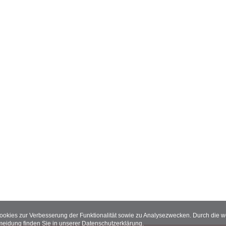
Cookies zur Verbesserung der Funktionalität sowie zu Analysezwecken. Durch die
meidung finden Sie in unserer
Datenschutzerklärung
.