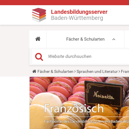
Landesbildungsserver
Baden-Württemberg
Fächer & Schularten
Y
Fächer & Schularten
Sprachen und Literatur
Fran
o
u
a
r
e
h
e
r
e
: