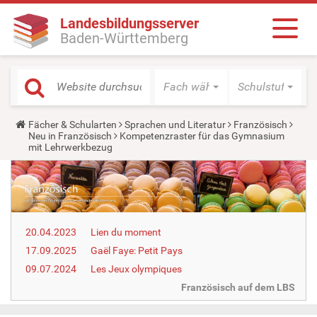
Landesbildungsserver
Baden-Württemberg
Fach wählen
Schulstufe wäh
Y
Fächer & Schularten
Sprachen und Literatur
Französisch
o
Neu in Französisch
Kompetenzraster für das Gymnasium
u
mit Lehrwerkbezug
a
r
e
h
e
r
e
20.04.2023
Lien du moment
:
17.09.2025
Gaël Faye: Petit Pays
09.07.2024
Les Jeux olympiques
Französisch auf dem LBS