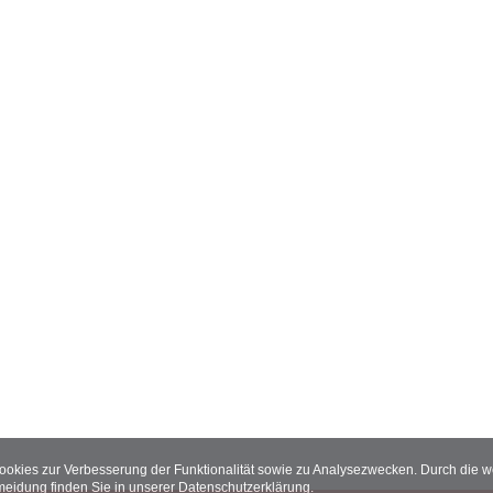
Cookies zur Verbesserung der Funktionalität sowie zu Analysezwecken. Durch die
meidung finden Sie in unserer
Datenschutzerklärung
.