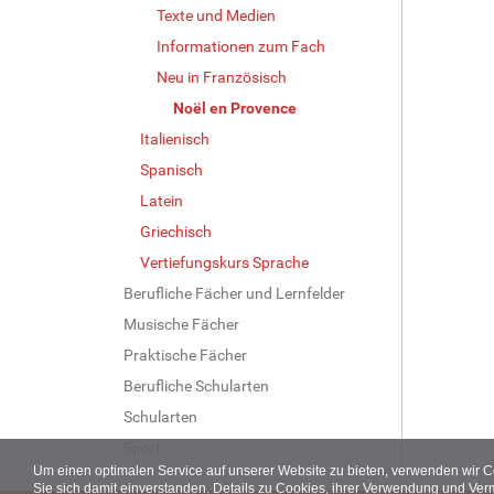
Texte und Medien
Informationen zum Fach
Neu in Französisch
Noël en Provence
Italienisch
Spanisch
Latein
Griechisch
Vertiefungskurs Sprache
Berufliche Fächer und Lernfelder
Musische Fächer
Praktische Fächer
Berufliche Schularten
Schularten
Sport
Um einen optimalen Service auf unserer Website zu bieten, verwenden wir 
Sie sich damit einverstanden. Details zu Cookies, ihrer Verwendung und Ver