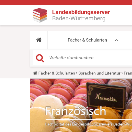
Landesbildungsserver
Baden-Württemberg
Fächer & Schularten
Y
Fächer & Schularten
Sprachen und Literatur
Fran
o
u
a
r
e
h
e
r
e
: