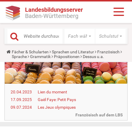
Landesbildungsserver
Baden-Württemberg
Fach wählen
Schulstufe wäh
Y
Fächer & Schularten
Sprachen und Literatur
Französisch
o
Sprache
Grammatik
Präpositionen
Dessus u.a.
u
a
r
e
h
e
r
20.04.2023
Lien du moment
e
:
17.09.2025
Gaël Faye: Petit Pays
09.07.2024
Les Jeux olympiques
Französisch auf dem LBS