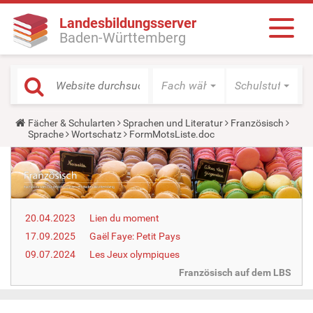
Landesbildungsserver
Baden-Württemberg
Fach wählen
Schulstufe wäh
Y
Fächer & Schularten
Sprachen und Literatur
Französisch
o
Sprache
Wortschatz
FormMotsListe.doc
u
a
r
e
h
e
r
20.04.2023
Lien du moment
e
:
17.09.2025
Gaël Faye: Petit Pays
09.07.2024
Les Jeux olympiques
Französisch auf dem LBS