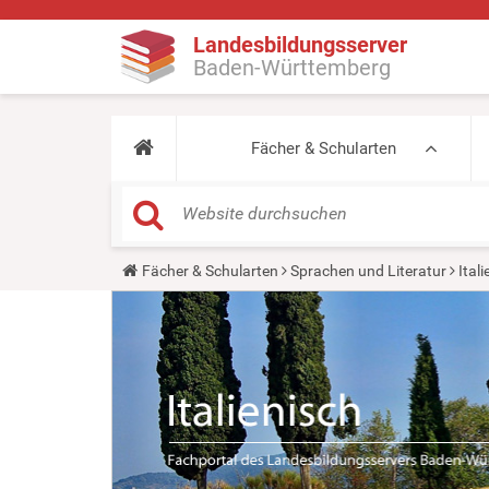
Landesbildungsserver
Baden-Württemberg
Fächer & Schularten
Y
Fächer & Schularten
Sprachen und Literatur
Ital
o
u
a
r
e
h
e
r
e
: