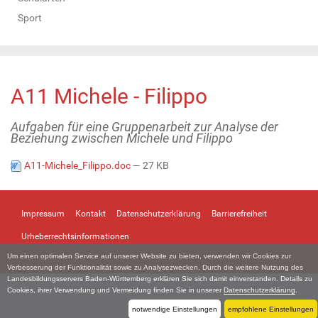
Sport
A11 Michele - Filippo
Aufgaben für eine Gruppenarbeit zur Analyse der
Beziehung zwischen Michele und Filippo
A11-Michele_Filippo.doc
— 27 KB
Impressum
Kontakt
Datenschutzerklärung
Barrierefreiheit
Urheberrechtsinformationen
Um einen optimalen Service auf unserer Website zu bieten, verwenden wir Cookies zur
Verbesserung der Funktionalität sowie zu Analysezwecken. Durch die weitere Nutzung des
Landesbildungsservers Baden-Württemberg erklären Sie sich damit einverstanden. Details zu
Cookies, ihrer Verwendung und Vermeidung finden Sie in unserer
Datenschutzerklärung
.
notwendige Einstellungen
empfohlene Einstellungen