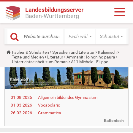
Landesbildungsserver
Baden-Württemberg
Fach wählen
Schulstufe wäh
Y
Fächer & Schularten
Sprachen und Literatur
Italienisch
o
Texte und Medien
Literatur
Ammaniti: Io non ho paura
u
Unterrichtseinheit zum Roman
A11 Michele - Filippo
a
r
e
h
e
r
e
01.08.2026
Allgemein bildendes Gymnasium
:
01.03.2026
Vocabolario
26.02.2026
Grammatica
Italienisch