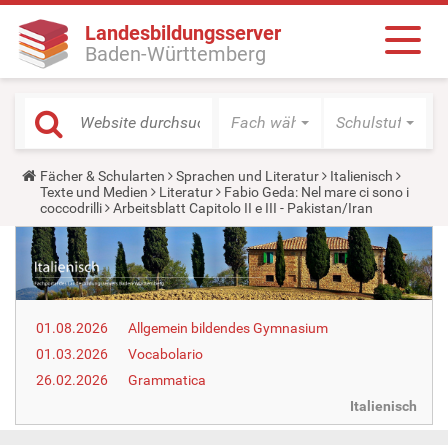
Landesbildungsserver
Baden-Württemberg
Fach wählen
Schulstufe wäh
Y
Fächer & Schularten
Sprachen und Literatur
Italienisch
o
Texte und Medien
Literatur
Fabio Geda: Nel mare ci sono i
u
coccodrilli
Arbeitsblatt Capitolo II e III - Pakistan/Iran
a
r
e
h
e
r
e
01.08.2026
Allgemein bildendes Gymnasium
:
01.03.2026
Vocabolario
26.02.2026
Grammatica
Italienisch