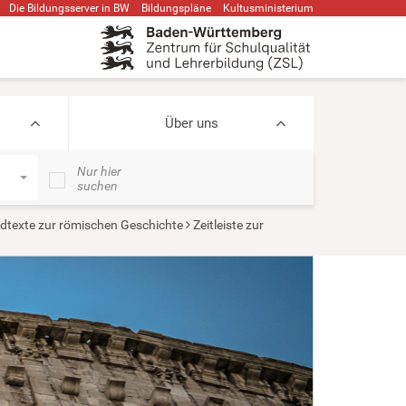
Die Bildungsserver in BW
Bildungspläne
Kultusministerium
Über uns
Nur hier
suchen
ndtexte zur römischen Geschichte
Zeitleiste zur