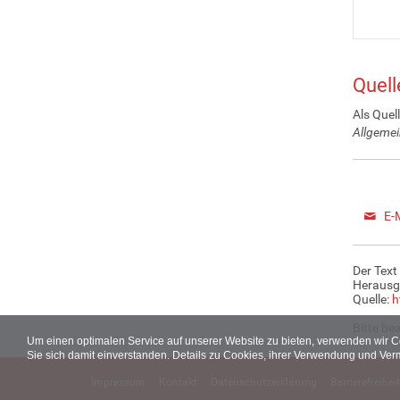
Quell
Als Quel
Allgemei
E-
Der Text
Herausg
Quelle:
h
Bitte be
Um einen optimalen Service auf unserer Website zu bieten, verwenden wir 
Sie sich damit einverstanden. Details zu Cookies, ihrer Verwendung und Ver
Impressum
Kontakt
Datenschutzerklärung
Barrierefreiheit