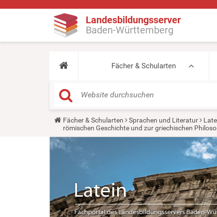
Landesbildungsserver
Baden-Württemberg
Fächer & Schularten
Y
Fächer & Schularten
Sprachen und Literatur
Late
o
römischen Geschichte und zur griechischen Philoso
u
a
r
e
h
e
r
e
: