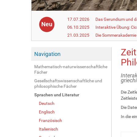
17.07.2026
Das Gerundium und d
Neu
06.10.2025
Interaktive Übung: Ci
21.03.2025
Die Sommerakademie 
Zei
Navigation
Phi
Mathematisch-naturwissenschaftliche
Fächer
Intera
griech
Gesellschaftswissenschaftliche und
philosophische Fächer
Die Zeit
Sprachen und Literatur
Zeitleis
Deutsch
Die Date
Englisch
In die ei
Französisch
Italienisch