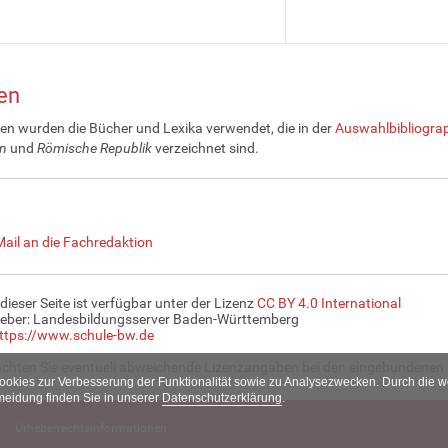
en
len wurden die Bücher und Lexika verwendet, die in der
Auswahlbibliograp
n
und
Römische Republik
verzeichnet sind.
Mail an die Fachredaktion
 dieser Seite ist verfügbar unter der Lizenz
CC BY 4.0 International
eber: Landesbildungsserver Baden-Württemberg
ttps://www.schule-bw.de
achten Sie eventuell abweichende Lizenzangaben bei den eingebundenen 
Cookies zur Verbesserung der Funktionalität sowie zu Analysezwecken. Durch die
meidung finden Sie in unserer
Datenschutzerklärung
.
Urheberrechtsinformationen