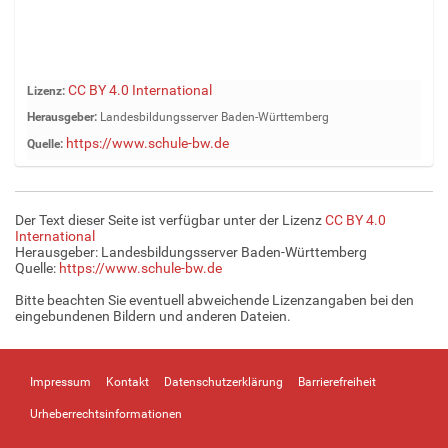
Z
CC BY 4.0 International
Lizenz:
e
Herausgeber:
Landesbildungsserver Baden-Württemberg
i
https://www.schule-bw.de
Quelle:
g
e
B
i
Der Text dieser Seite ist verfügbar unter der Lizenz
CC BY 4.0
l
International
d
Herausgeber: Landesbildungsserver Baden-Württemberg
Quelle:
https://www.schule-bw.de
i
n
Bitte beachten Sie eventuell abweichende Lizenzangaben bei den
v
eingebundenen Bildern und anderen Dateien.
o
l
l
Impressum
Kontakt
Datenschutzerklärung
Barrierefreiheit
e
r
Urheberrechtsinformationen
G