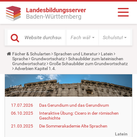
Landesbildungsserver
Baden-Württemberg
Fach wählen
Schulstufe wäh
Y
Fächer & Schularten
Sprachen und Literatur
Latein
o
Sprache
Grundwortschatz
Schaubilder zum lateinischen
u
Grundwortschatz
Große Schaubilder zum Grundwortschatz
a
Adverbien Kapitel 1.4.
r
e
h
e
r
e
:
17.07.2026
Das Gerundium und das Gerundivum
06.10.2025
Interaktive Übung: Cicero in der römischen
Geschichte
21.03.2025
Die Sommerakademie Alte Sprachen
Latein