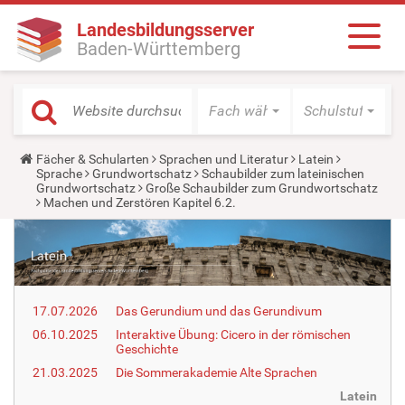
Landesbildungsserver
Baden-Württemberg
Fach wählen
Schulstufe wäh
Y
Fächer & Schularten
Sprachen und Literatur
Latein
o
Sprache
Grundwortschatz
Schaubilder zum lateinischen
u
Grundwortschatz
Große Schaubilder zum Grundwortschatz
a
Machen und Zerstören Kapitel 6.2.
r
e
h
e
r
e
:
17.07.2026
Das Gerundium und das Gerundivum
06.10.2025
Interaktive Übung: Cicero in der römischen
Geschichte
21.03.2025
Die Sommerakademie Alte Sprachen
Latein