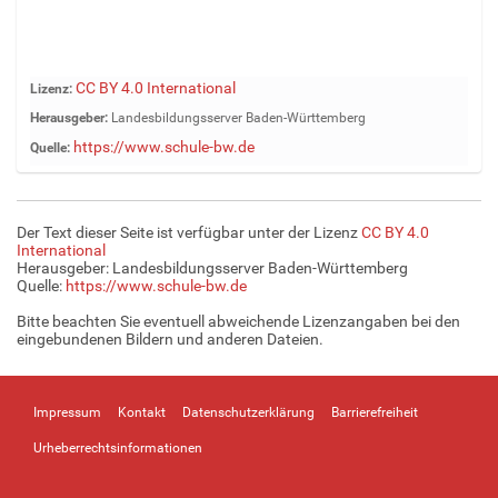
Z
CC BY 4.0 International
Lizenz:
e
Herausgeber:
Landesbildungsserver Baden-Württemberg
i
https://www.schule-bw.de
Quelle:
g
e
B
i
Der Text dieser Seite ist verfügbar unter der Lizenz
CC BY 4.0
l
International
d
Herausgeber: Landesbildungsserver Baden-Württemberg
Quelle:
https://www.schule-bw.de
i
n
Bitte beachten Sie eventuell abweichende Lizenzangaben bei den
v
eingebundenen Bildern und anderen Dateien.
o
l
l
Impressum
Kontakt
Datenschutzerklärung
Barrierefreiheit
e
r
Urheberrechtsinformationen
G
r