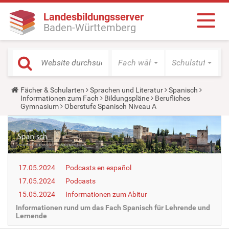
Landesbildungsserver
Baden-Württemberg
Fach wählen
Schulstufe wäh
Y
Fächer & Schularten
Sprachen und Literatur
Spanisch
o
Informationen zum Fach
Bildungspläne
Berufliches
u
Gymnasium
Oberstufe Spanisch Niveau A
a
r
e
h
e
r
e
17.05.2024
Podcasts en español
:
17.05.2024
Podcasts
15.05.2024
Informationen zum Abitur
Informationen rund um das Fach Spanisch für Lehrende und
Lernende