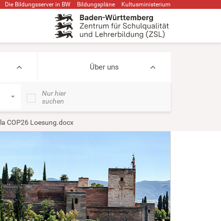
Die Bildungsserver in BW
Bildungspläne
Kultusministerium
Über uns
Nur hier
suchen
 la COP26 Loesung.docx