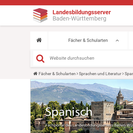
Landesbildungsserver
Baden-Württemberg
Fächer & Schularten
Y
Fächer & Schularten
Sprachen und Literatur
Span
o
u
a
r
e
h
e
r
e
: