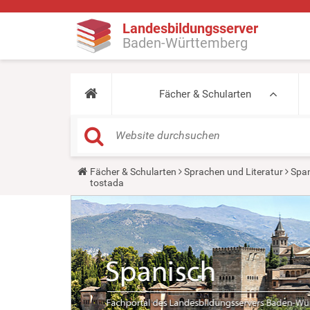
Landesbildungsserver
Baden-Württemberg
Fächer & Schularten
Y
Fächer & Schularten
Sprachen und Literatur
Span
o
tostada
u
a
r
e
h
e
r
e
: