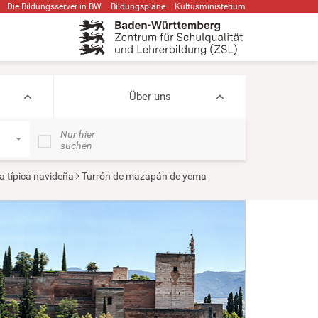
Die Bildungsserver in BW
Bildungspläne
Kultusministerium
Über uns
Nur hier
suchen
 típica navideña
Turrón de mazapán de yema