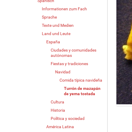
Spanisch
Informationen zum Fach
Sprache
Texte und Medien
Land und Leute
España
Ciudades y comunidades
autónomas
Fiestas y tradiciones
Navidad
Comida típica navideña
Turrón de mazapán
de yema tostada
Cultura
Z
Historia
e
Política y sociedad
i
América Latina
g