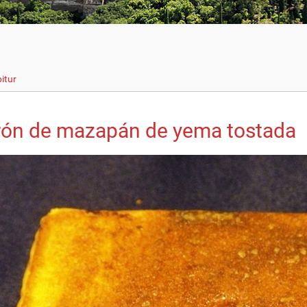
itur
rón de mazapán de yema tostada