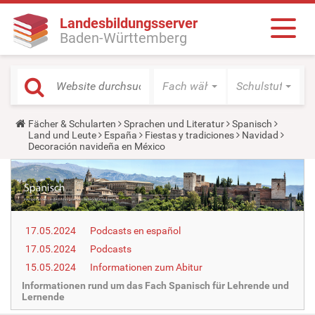
Landesbildungsserver
Baden-Württemberg
Fach wählen
Schulstufe wäh
Y
Fächer & Schularten
Sprachen und Literatur
Spanisch
o
Land und Leute
España
Fiestas y tradiciones
Navidad
u
Decoración navideña en México
a
r
e
h
e
r
e
17.05.2024
Podcasts en español
:
17.05.2024
Podcasts
15.05.2024
Informationen zum Abitur
Informationen rund um das Fach Spanisch für Lehrende und
Lernende