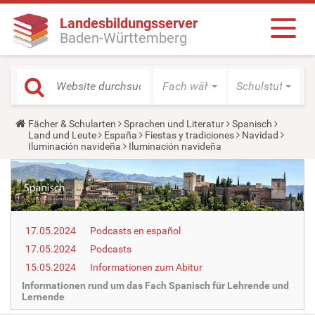
Landesbildungsserver
Baden-Württemberg
Fach wählen
Schulstufe wäh
Y
Fächer & Schularten
Sprachen und Literatur
Spanisch
o
Land und Leute
España
Fiestas y tradiciones
Navidad
u
Iluminación navideña
Iluminación navideña
a
r
e
h
e
r
e
17.05.2024
Podcasts en español
:
17.05.2024
Podcasts
15.05.2024
Informationen zum Abitur
Informationen rund um das Fach Spanisch für Lehrende und
Lernende